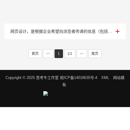
案例展示八
网页设计，是根据企业希望向浏览者传递的信息（包括产品、服务、理念、文化），进行网···
首页
<<
1
1/1
>>
尾页
Copyright © 2025 思考牛工作室
皖ICP备14018635号-4
XML
网站模
板